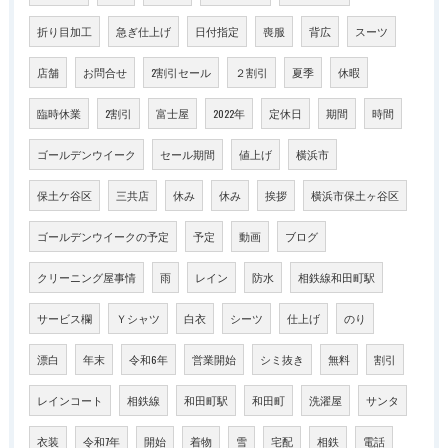
折り目加工
急ぎ仕上げ
日付指定
喪服
背広
スーツ
店舗
お問合せ
2割引セール
２割引
夏季
休暇
臨時休業
2割引
富士屋
2022年
定休日
期間
時間
ゴールデンウイーク
セール期間
値上げ
横浜市
保土ケ谷区
三共店
休み
休み
挨拶
横浜市保土ヶ谷区
ゴールデンウイークの予定
予定
動画
ブログ
クリーニング屋事情
雨
レイン
防水
相鉄線和田町駅
サービス欄
Ｙシャツ
白衣
シーツ
仕上げ
のり
漂白
年末
令和6年
営業開始
シミ抜き
無料
割引
レインコート
相鉄線
和田町駅
和田町
洗濯屋
サンタ
衣装
令和7年
開始
着物
雪
宅配
相鉄
電話