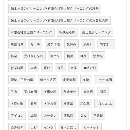
保土ヶ谷のクリーニング･有限会社富士屋クリーニングの評判
保土ヶ谷のクリーニング･有限会社富士屋クリーニングのお客様の声
有限会社富士屋クリーニング
相鉄線沿線
富士屋クリーニング
店舗写真
セール
夏季休暇
夏休み
最終日
防水加工
料金
受け取り忘れ
カバン
横浜
10月
消費税
営業時間
本店
長い
台風
営業
10月22日
即位礼正殿の儀
保土ヶ谷区
定期集配
冬物
こたつ布団
毛布
羽根布団
冬季休暇
年末年始
旭堂店
閉店
冬期休暇
新年
冬物衣類
横断幕
紅白幕
プレスのみ
アイロン
絨毯
カーテン
西原店
ＧＷ
営業日
染み抜き
カビ
インク
食べこぼし
カーペット