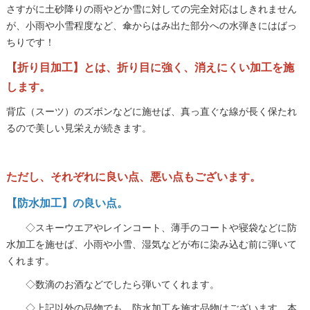
さすがに土砂降りの雨やどか雪に対しての完全対応はしきれません
が、小雨や小雪程度など、傘からはみ出た部分への水弾きにはばっ
ちりです！
【折り目加工】とは、折り目に強く、消えにくい加工を施
します。
背広（スーツ）のズボンなどに施せば、真っ直ぐな線が長く保たれ
るので美しい見栄えが続きます。
ただし、それぞれに良い点、悪い点もございます。
【防水加工】の良い点。
◇スキーウエアやレインコート、薄手のコートや寝袋などに防
水加工を施せば、小雨や小雪、湿気などが布に染み込む前に弾いて
くれます。
◇数滴のお酒などでしたら弾いてくれます。
◇上記以外の品物でも、防水加工を施す品物はございます。本