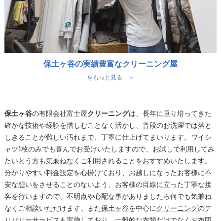
保土ヶ谷の実績豊富なクリーニング屋
をもっと見る ＞
保土ヶ谷
の有限会社富士屋
クリーニング
は、長年に亘り培ってきた
確かな技術や経験を惜しむことなく活かし、普段のお洗濯では落と
しきることが難しい汚れまで、丁寧に仕上げてまいります。ワイシ
ャツ1枚のみでも喜んでお受けいたしますので、お試しで利用してみ
たいとう方も気兼ねなくご利用されることをおすすめいたします。
分かりやすい料金設定を心掛けており、お越しになったお客様に不
安な想いをさせることのないよう、お客様の目線に立った丁寧な接
客を行いますので、不明点や心配な事がありましたら何でも気兼ね
なくご相談いただけます。また
保土ヶ谷
を中心に
クリーニング
のデ
リバリーサービスも実施しており、一般的な衣類だけでなくお布団