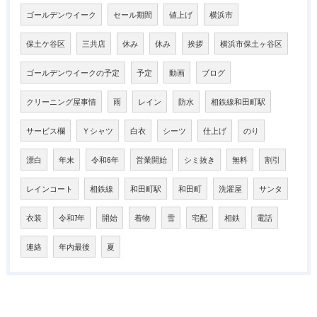
ゴールデンウイーク
セール期間
値上げ
横浜市
保土ケ谷区
三共店
休み
休み
挨拶
横浜市保土ヶ谷区
ゴールデンウイークの予定
予定
動画
ブログ
クリーニング屋事情
雨
レイン
防水
相鉄線和田町駅
サービス欄
Ｙシャツ
白衣
シーツ
仕上げ
のり
漂白
年末
令和6年
営業開始
シミ抜き
無料
割引
レインコート
相鉄線
和田町駅
和田町
洗濯屋
サンタ
衣装
令和7年
開始
着物
雪
宅配
相鉄
電話
連絡
年内最後
夏