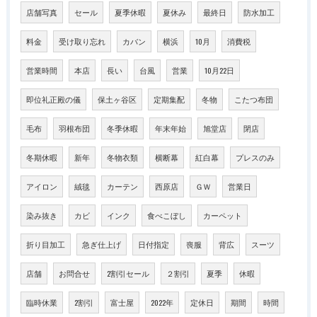
店舗写真
セール
夏季休暇
夏休み
最終日
防水加工
料金
受け取り忘れ
カバン
横浜
10月
消費税
営業時間
本店
長い
台風
営業
10月22日
即位礼正殿の儀
保土ヶ谷区
定期集配
冬物
こたつ布団
毛布
羽根布団
冬季休暇
年末年始
旭堂店
閉店
冬期休暇
新年
冬物衣類
横断幕
紅白幕
プレスのみ
アイロン
絨毯
カーテン
西原店
ＧＷ
営業日
染み抜き
カビ
インク
食べこぼし
カーペット
折り目加工
急ぎ仕上げ
日付指定
喪服
背広
スーツ
店舗
お問合せ
2割引セール
２割引
夏季
休暇
臨時休業
2割引
富士屋
2022年
定休日
期間
時間