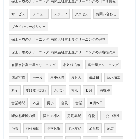
保土ヶ谷のクリーニング･有限会社富士屋クリーニングの口コミ情報
サービス
メニュー
スタッフ
アクセス
お問い合わせ
プライバシーポリシー
保土ヶ谷のクリーニング･有限会社富士屋クリーニングの評判
保土ヶ谷のクリーニング･有限会社富士屋クリーニングのお客様の声
有限会社富士屋クリーニング
相鉄線沿線
富士屋クリーニング
店舗写真
セール
夏季休暇
夏休み
最終日
防水加工
料金
受け取り忘れ
カバン
横浜
10月
消費税
営業時間
本店
長い
台風
営業
10月22日
即位礼正殿の儀
保土ヶ谷区
定期集配
冬物
こたつ布団
毛布
羽根布団
冬季休暇
年末年始
旭堂店
閉店