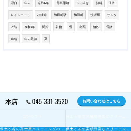
漂白
年末
令和6年
営業開始
シミ抜き
無料
割引
レインコート
相鉄線
和田町駅
和田町
洗濯屋
サンタ
衣装
令和7年
開始
着物
雪
宅配
相鉄
電話
連絡
年内最後
夏
045-331-3520
本店
お問い合わせはこちら
コンセプト
保土ヶ谷で地域密着型のクリーニング屋とは
保土ヶ谷の富士屋クリーニングの寄せられるお客様の声
保土ヶ谷の実績豊富なクリーニング屋