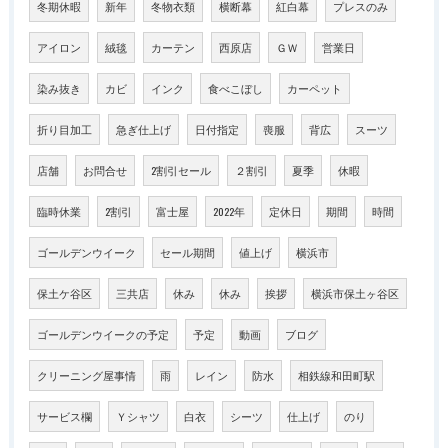
冬期休暇
新年
冬物衣類
横断幕
紅白幕
プレスのみ
アイロン
絨毯
カーテン
西原店
ＧＷ
営業日
染み抜き
カビ
インク
食べこぼし
カーペット
折り目加工
急ぎ仕上げ
日付指定
喪服
背広
スーツ
店舗
お問合せ
2割引セール
２割引
夏季
休暇
臨時休業
2割引
富士屋
2022年
定休日
期間
時間
ゴールデンウイーク
セール期間
値上げ
横浜市
保土ケ谷区
三共店
休み
休み
挨拶
横浜市保土ヶ谷区
ゴールデンウイークの予定
予定
動画
ブログ
クリーニング屋事情
雨
レイン
防水
相鉄線和田町駅
サービス欄
Ｙシャツ
白衣
シーツ
仕上げ
のり