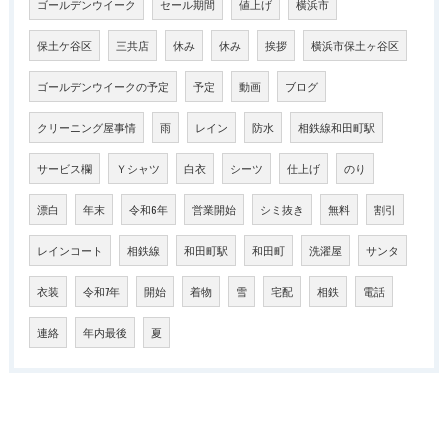
ゴールデンウイーク
セール期間
値上げ
横浜市
保土ケ谷区
三共店
休み
休み
挨拶
横浜市保土ヶ谷区
ゴールデンウイークの予定
予定
動画
ブログ
クリーニング屋事情
雨
レイン
防水
相鉄線和田町駅
サービス欄
Ｙシャツ
白衣
シーツ
仕上げ
のり
漂白
年末
令和6年
営業開始
シミ抜き
無料
割引
レインコート
相鉄線
和田町駅
和田町
洗濯屋
サンタ
衣装
令和7年
開始
着物
雪
宅配
相鉄
電話
連絡
年内最後
夏