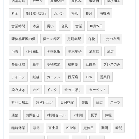
店舗写真
セール
夏季休暇
夏休み
最終日
防水加工
料金
受け取り忘れ
カバン
横浜
10月
消費税
営業時間
本店
長い
台風
営業
10月22日
即位礼正殿の儀
保土ヶ谷区
定期集配
冬物
こたつ布団
毛布
羽根布団
冬季休暇
年末年始
旭堂店
閉店
冬期休暇
新年
冬物衣類
横断幕
紅白幕
プレスのみ
アイロン
絨毯
カーテン
西原店
ＧＷ
営業日
染み抜き
カビ
インク
食べこぼし
カーペット
折り目加工
急ぎ仕上げ
日付指定
喪服
背広
スーツ
店舗
お問合せ
2割引セール
２割引
夏季
休暇
臨時休業
2割引
富士屋
2022年
定休日
期間
時間