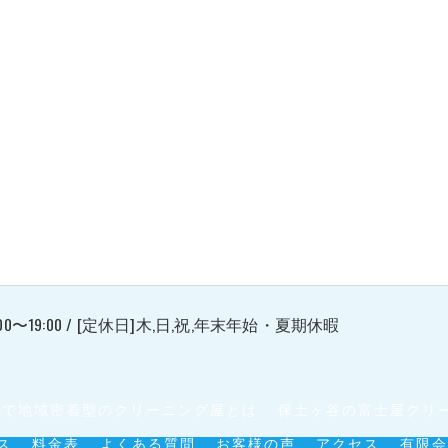
00〜19:00 / [定休日]木,日,祝,年末年始・夏期休暇
谷で地域密着型のクリーニング屋とは
保土ヶ谷の富士屋クリ
ス
料金表
よくある質問
お客様の声
アクセス
有限会