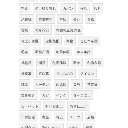
料金
受け取り忘れ
カバン
横浜
10月
消費税
営業時間
本店
長い
台風
営業
10月22日
即位礼正殿の儀
保土ヶ谷区
定期集配
冬物
こたつ布団
毛布
羽根布団
冬季休暇
年末年始
旭堂店
閉店
冬期休暇
新年
冬物衣類
横断幕
紅白幕
プレスのみ
アイロン
絨毯
カーテン
西原店
ＧＷ
営業日
染み抜き
カビ
インク
食べこぼし
カーペット
折り目加工
急ぎ仕上げ
日付指定
喪服
背広
スーツ
店舗
お問合せ
2割引セール
２割引
夏季