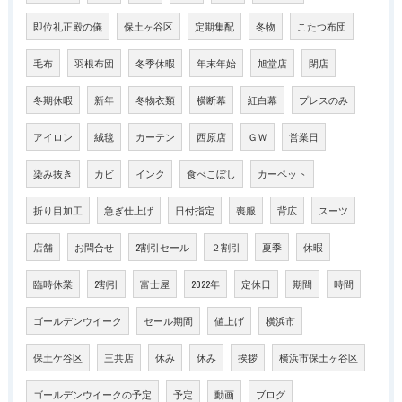
即位礼正殿の儀
保土ヶ谷区
定期集配
冬物
こたつ布団
毛布
羽根布団
冬季休暇
年末年始
旭堂店
閉店
冬期休暇
新年
冬物衣類
横断幕
紅白幕
プレスのみ
アイロン
絨毯
カーテン
西原店
ＧＷ
営業日
染み抜き
カビ
インク
食べこぼし
カーペット
折り目加工
急ぎ仕上げ
日付指定
喪服
背広
スーツ
店舗
お問合せ
2割引セール
２割引
夏季
休暇
臨時休業
2割引
富士屋
2022年
定休日
期間
時間
ゴールデンウイーク
セール期間
値上げ
横浜市
保土ケ谷区
三共店
休み
休み
挨拶
横浜市保土ヶ谷区
ゴールデンウイークの予定
予定
動画
ブログ