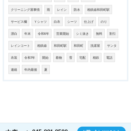
クリーニング屋事情
雨
レイン
防水
相鉄線和田町駅
サービス欄
Ｙシャツ
白衣
シーツ
仕上げ
のり
漂白
年末
令和6年
営業開始
シミ抜き
無料
割引
レインコート
相鉄線
和田町駅
和田町
洗濯屋
サンタ
衣装
令和7年
開始
着物
雪
宅配
相鉄
電話
連絡
年内最後
夏