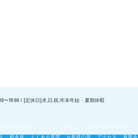
00〜19:00 / [定休日]木,日,祝,年末年始・夏期休暇
谷で地域密着型のクリーニング屋とは
保土ヶ谷の富士屋クリ
ス
料金表
よくある質問
お客様の声
アクセス
有限会