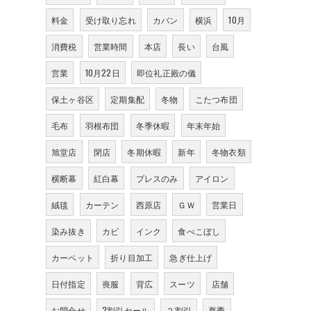
料金
受け取り忘れ
カバン
横浜
10月
消費税
営業時間
本店
長い
台風
営業
10月22日
即位礼正殿の儀
保土ヶ谷区
定期集配
冬物
こたつ布団
毛布
羽根布団
冬季休暇
年末年始
旭堂店
閉店
冬期休暇
新年
冬物衣類
横断幕
紅白幕
プレスのみ
アイロン
絨毯
カーテン
西原店
ＧＷ
営業日
染み抜き
カビ
インク
食べこぼし
カーペット
折り目加工
急ぎ仕上げ
日付指定
喪服
背広
スーツ
店舗
お問合せ
2割引セール
２割引
夏季