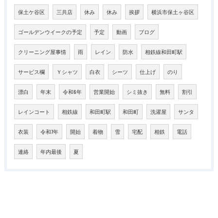
保土ケ谷区
三共店
休み
休み
挨拶
横浜市保土ヶ谷区
ゴールデンウイークの予定
予定
動画
ブログ
クリーニング屋事情
雨
レイン
防水
相鉄線和田町駅
サービス欄
Ｙシャツ
白衣
シーツ
仕上げ
のり
漂白
年末
令和6年
営業開始
シミ抜き
無料
割引
レインコート
相鉄線
和田町駅
和田町
洗濯屋
サンタ
衣装
令和7年
開始
着物
雪
宅配
相鉄
電話
連絡
年内最後
夏