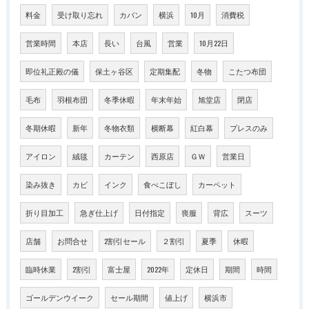
料金
受け取り忘れ
カバン
横浜
10月
消費税
営業時間
本店
長い
台風
営業
10月22日
即位礼正殿の儀
保土ヶ谷区
定期集配
冬物
こたつ布団
毛布
羽根布団
冬季休暇
年末年始
旭堂店
閉店
冬期休暇
新年
冬物衣類
横断幕
紅白幕
プレスのみ
アイロン
絨毯
カーテン
西原店
ＧＷ
営業日
染み抜き
カビ
インク
食べこぼし
カーペット
折り目加工
急ぎ仕上げ
日付指定
喪服
背広
スーツ
店舗
お問合せ
2割引セール
２割引
夏季
休暇
臨時休業
2割引
富士屋
2022年
定休日
期間
時間
ゴールデンウイーク
セール期間
値上げ
横浜市