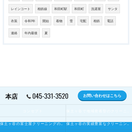
レインコート
相鉄線
和田町駅
和田町
洗濯屋
サンタ
衣装
令和7年
開始
着物
雪
宅配
相鉄
電話
連絡
年内最後
夏
045-331-3520
本店
お問い合わせはこちら
コンセプト
保土ヶ谷で地域密着型のクリーニング屋とは
保土ヶ谷の富士屋クリーニングの寄せられるお客様の声
保土ヶ谷の実績豊富なクリーニング屋