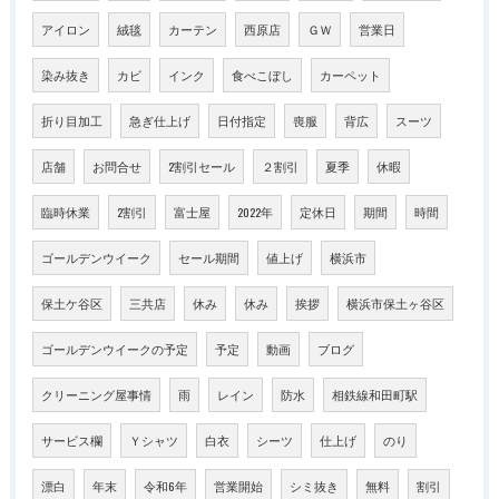
アイロン
絨毯
カーテン
西原店
ＧＷ
営業日
染み抜き
カビ
インク
食べこぼし
カーペット
折り目加工
急ぎ仕上げ
日付指定
喪服
背広
スーツ
店舗
お問合せ
2割引セール
２割引
夏季
休暇
臨時休業
2割引
富士屋
2022年
定休日
期間
時間
ゴールデンウイーク
セール期間
値上げ
横浜市
保土ケ谷区
三共店
休み
休み
挨拶
横浜市保土ヶ谷区
ゴールデンウイークの予定
予定
動画
ブログ
クリーニング屋事情
雨
レイン
防水
相鉄線和田町駅
サービス欄
Ｙシャツ
白衣
シーツ
仕上げ
のり
漂白
年末
令和6年
営業開始
シミ抜き
無料
割引