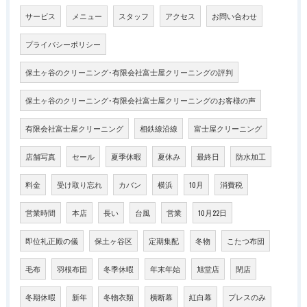
サービス
メニュー
スタッフ
アクセス
お問い合わせ
プライバシーポリシー
保土ヶ谷のクリーニング･有限会社富士屋クリーニングの評判
保土ヶ谷のクリーニング･有限会社富士屋クリーニングのお客様の声
有限会社富士屋クリーニング
相鉄線沿線
富士屋クリーニング
店舗写真
セール
夏季休暇
夏休み
最終日
防水加工
料金
受け取り忘れ
カバン
横浜
10月
消費税
営業時間
本店
長い
台風
営業
10月22日
即位礼正殿の儀
保土ヶ谷区
定期集配
冬物
こたつ布団
毛布
羽根布団
冬季休暇
年末年始
旭堂店
閉店
冬期休暇
新年
冬物衣類
横断幕
紅白幕
プレスのみ